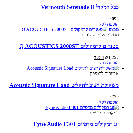
כבל רמקול Vermouth Serenade II
₪
695
הוספה לסל
מבצע
מתקני תלייה ‏סטנדים
סטנדים לרמקולים Q ACOUSTICS 2000ST
המחיר
המחיר
₪
754
₪
1,257
המקורי
הנוכחי
הוספה לסל
היה:
הוא:
₪754.
₪1,257.
אביזרים לפטיפון
משקולת ייצוב לתקליט Acoustic Signature Load
₪
759
הוספה לסל
רמקולים מדפיים
זוג רמקולים מדפיים Fyne Audio F301