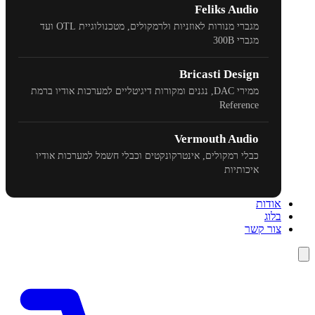
Feliks Audio
מגברי מנורות לאוזניות ולרמקולים, מטכנולוגיית
OTL
ועד
מגברי
300B
Bricasti Design
ממירי
DAC
, נגנים ומקורות דיגיטליים למערכות אודיו ברמת
Reference
Vermouth Audio
כבלי רמקולים, אינטרקונקטים וכבלי חשמל למערכות אודיו
איכותיות
אודות
בלוג
צור קשר