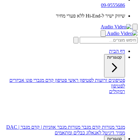
09-9555686
שיווק ישיר ל-Hi-End ללא פערי מחיר
דף הבית
קטגוריות
פטיפונים
זרועות לפטיפון
ראשי פטיפון
קדם מגברי פונו
אביזרים
לפטיפון
רמקולים
רמקולים רצפתיים
רמקולים מדפיים
רמקול סנטר
סאב וופר
מגבר מנורות
קדם מגבר מנורות
מגבר אוזניות | קדם מגבר | DAC
ממיר דיגיטל לאנאלוג
כבלים ומתאמים
קטגוריות