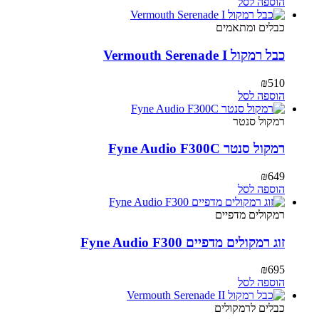
המקורי
הנוכחי
הוספה לסל
היה:
הוא:
₪335.
₪773.
כבלים ומתאמים
כבל רמקול Vermouth Serenade I
₪
510
הוספה לסל
רמקול סנטר
רמקול סנטר Fyne Audio F300C
₪
649
הוספה לסל
רמקולים מדפיים
זוג רמקולים מדפיים Fyne Audio F300
₪
695
הוספה לסל
כבלים לרמקולים