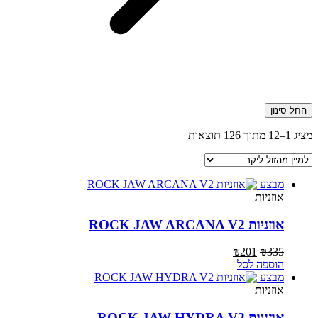
החל סינון
ממוין
מציג 1–12 מתוך 126 תוצאות
לפי
מחיר:
מהזול
מבצע
ליקר
אוזניות
אוזניות ROCK JAW ARCANA V2
המחיר
המחיר
₪
201
₪
335
המקורי
הנוכחי
הוספה לסל
היה:
הוא:
מבצע
₪201.
₪335.
אוזניות
אוזניות ROCK JAW HYDRA V2