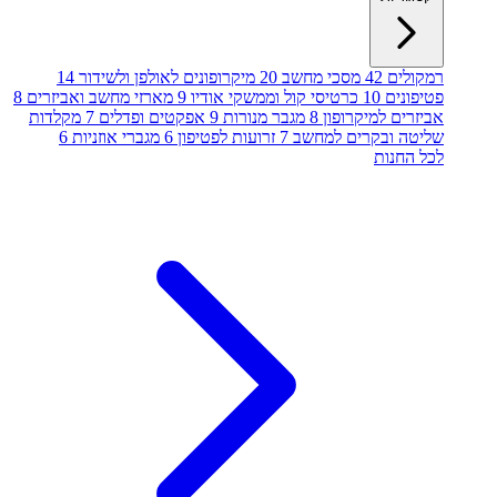
רמקולים
42
מסכי מחשב
20
מיקרופונים לאולפן ולשידור
14
פטיפונים
10
כרטיסי קול וממשקי אודיו
9
מארזי מחשב ואביזרים
8
אביזרים למיקרופון
8
מגבר מנורות
9
אפקטים ופדלים
7
מקלדות
שליטה ובקרים למחשב
7
זרועות לפטיפון
6
מגברי אוזניות
6
לכל החנות