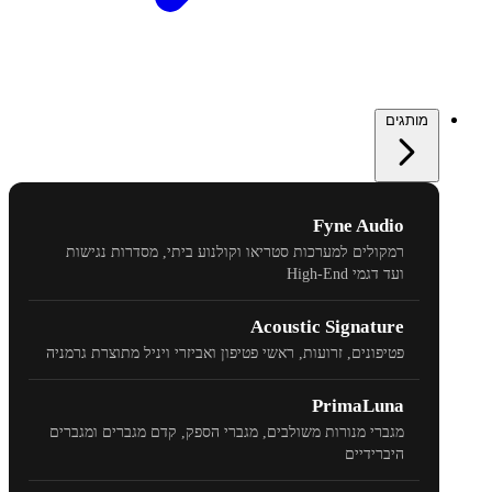
מותגים
Fyne Audio
רמקולים למערכות סטריאו וקולנוע ביתי, מסדרות נגישות
ועד דגמי
High-End
Acoustic Signature
פטיפונים, זרועות, ראשי פטיפון ואביזרי ויניל מתוצרת גרמניה
PrimaLuna
מגברי מנורות משולבים, מגברי הספק, קדם מגברים ומגברים
היברידיים