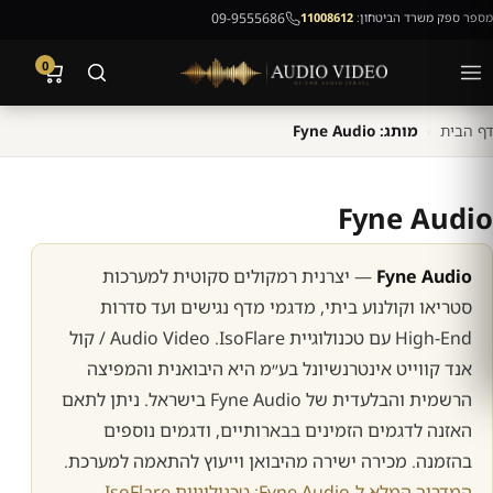
מספר ספק משרד הביטחון:
11008612
09-9555686
0
דף הבית
›
מותג: Fyne Audio
Fyne Audio
Fyne Audio
— יצרנית רמקולים סקוטית למערכות
סטריאו וקולנוע ביתי, מדגמי מדף נגישים ועד סדרות
High-End
עם טכנולוגיית
IsoFlare
.
Audio Video
/ קול
אנד קווייט אינטרנשיונל בע״מ היא היבואנית והמפיצה
הרשמית והבלעדית של
Fyne Audio
בישראל. ניתן לתאם
האזנה לדגמים הזמינים בבארותיים, ודגמים נוספים
בהזמנה. מכירה ישירה מהיבואן וייעוץ להתאמה למערכת.
המדריך המלא ל-
Fyne Audio
: טכנולוגיית
IsoFlare
,