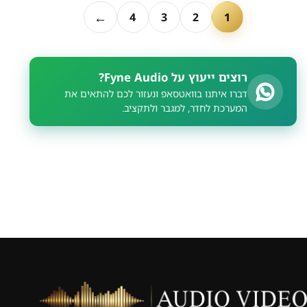
←
4
3
2
1
רוצים ייעוץ על Fyne Audio?
דברו איתנו בוואטסאפ ונעזור לכם להתאים את
המערכת לחדר, למגבר ולתקציב.