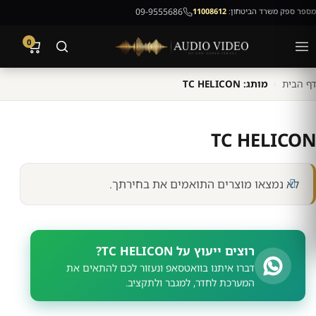
מספר ספק משרד הביטחון:
11008612
09-9555686
0
דף הבית
›
מותג: TC HELICON
TC HELICON
לא נמצאו מוצרים התואמים את בחירתך.
רוצים ייעוץ על TC HELICON?
דברו איתנו בוואטסאפ ונעזור לכם להתאים את
המערכת לחדר, למגבר ולתקציב.