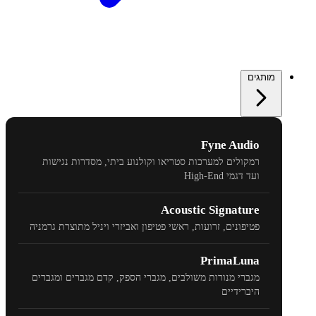
מותגים
Fyne Audio
רמקולים למערכות סטריאו וקולנוע ביתי, מסדרות נגישות
ועד דגמי
High-End
Acoustic Signature
פטיפונים, זרועות, ראשי פטיפון ואביזרי ויניל מתוצרת גרמניה
PrimaLuna
מגברי מנורות משולבים, מגברי הספק, קדם מגברים ומגברים
היברידיים