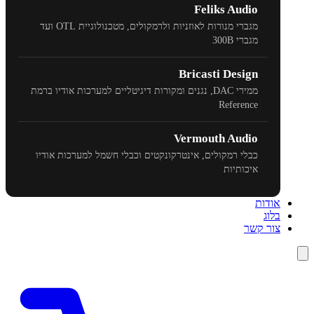
Feliks Audio
מגברי מנורות לאוזניות ולרמקולים, מטכנולוגיית
OTL
ועד
מגברי
300B
Bricasti Design
ממירי
DAC
, נגנים ומקורות דיגיטליים למערכות אודיו ברמת
Reference
Vermouth Audio
כבלי רמקולים, אינטרקונקטים וכבלי חשמל למערכות אודיו
איכותיות
אודות
בלוג
צור קשר