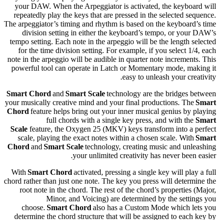
your DAW. When the Arpeggiator is activated, the keyboard will
repeatedly play the keys that are pressed in the selected sequence.
The arpeggiator’s timing and rhythm is based on the keyboard’s time
division setting in either the keyboard’s tempo, or your DAW’s
tempo setting. Each note in the arpeggio will be the length selected
for the time division setting. For example, if you select 1/4, each
note in the arpeggio will be audible in quarter note increments. This
powerful tool can operate in Latch or Momentary mode, making it
easy to unleash your creativity.
Smart Chord
and
Smart Scale
technology are the bridges between
your musically creative mind and your final productions. The
Smart
Chord
feature helps bring out your inner musical genius by playing
full chords with a single key press, and with the
Smart
Scale
feature, the Oxygen 25 (MKV) keys transform into a perfect
scale, playing the exact notes within a chosen scale. With
Smart
Chord
and
Smart Scale
technology, creating music and unleashing
your unlimited creativity has never been easier.
With
Smart Chord
activated, pressing a single key will play a full
chord rather than just one note. The key you press will determine the
root note in the chord. The rest of the chord’s properties (Major,
Minor, and Voicing) are determined by the settings you
choose.
Smart Chord
also has a Custom Mode which lets you
determine the chord structure that will be assigned to each key by