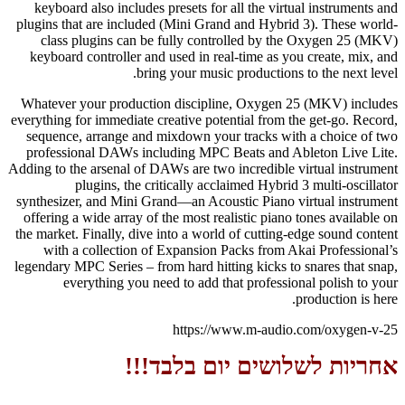
keyboard also includes presets for all the virtual instruments and
plugins that are included (Mini Grand and Hybrid 3). These world-
class plugins can be fully controlled by the Oxygen 25 (MKV)
keyboard controller and used in real-time as you create, mix, and
bring your music productions to the next level.
Whatever your production discipline, Oxygen 25 (MKV) includes
everything for immediate creative potential from the get-go. Record,
sequence, arrange and mixdown your tracks with a choice of two
professional DAWs including MPC Beats and Ableton Live Lite.
Adding to the arsenal of DAWs are two incredible virtual instrument
plugins, the critically acclaimed Hybrid 3 multi-oscillator
synthesizer, and Mini Grand—an Acoustic Piano virtual instrument
offering a wide array of the most realistic piano tones available on
the market. Finally, dive into a world of cutting-edge sound content
with a collection of Expansion Packs from Akai Professional’s
legendary MPC Series – from hard hitting kicks to snares that snap,
everything you need to add that professional polish to your
production is here.
https://www.m-audio.com/oxygen-v-25
אחריות לשלושים יום בלבד!!!