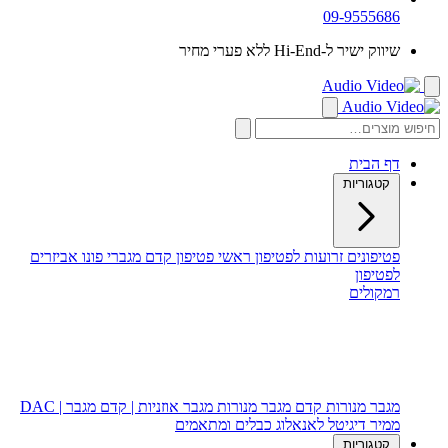
09-9555686
שיווק ישיר ל-Hi-End ללא פערי מחיר
דף הבית
קטגוריות
פטיפונים
זרועות לפטיפון
ראשי פטיפון
קדם מגברי פונו
אביזרים
לפטיפון
רמקולים
רמקולים רצפתיים
רמקולים מדפיים
רמקול סנטר
סאב וופר
מגבר מנורות
קדם מגבר מנורות
מגבר אוזניות | קדם מגבר | DAC
ממיר דיגיטל לאנאלוג
כבלים ומתאמים
קטגוריות