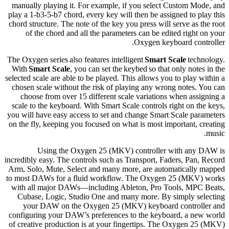
manually playing it. For example, if you select Custom Mode, and
play a 1-b3-5-b7 chord, every key will then be assigned to play this
chord structure. The note of the key you press will serve as the root
of the chord and all the parameters can be edited right on your
Oxygen keyboard controller.
The Oxygen series also features intelligent
Smart Scale
technology.
With
Smart Scale
, you can set the keybed so that only notes in the
selected scale are able to be played. This allows you to play within a
chosen scale without the risk of playing any wrong notes. You can
choose from over 15 different scale variations when assigning a
scale to the keyboard. With Smart Scale controls right on the keys,
you will have easy access to set and change Smart Scale parameters
on the fly, keeping you focused on what is most important, creating
music.
Using the Oxygen 25 (MKV) controller with any DAW is
incredibly easy. The controls such as Transport, Faders, Pan, Record
Arm, Solo, Mute, Select and many more, are automatically mapped
to most DAWs for a fluid workflow. The Oxygen 25 (MKV) works
with all major DAWs—including Ableton, Pro Tools, MPC Beats,
Cubase, Logic, Studio One and many more. By simply selecting
your DAW on the Oxygen 25 (MKV) keyboard controller and
configuring your DAW’s preferences to the keyboard, a new world
of creative production is at your fingertips. The Oxygen 25 (MKV)