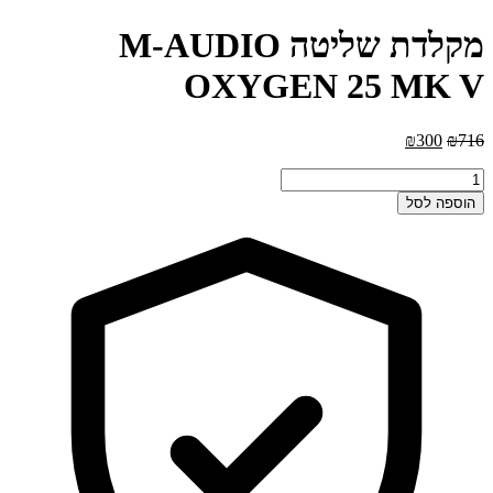
מקלדת שליטה M-AUDIO
OXYGEN 25 MK V
המחיר
המחיר
₪
300
₪
716
המקורי
הנוכחי
כמות
היה:
הוא:
של
₪300.
₪716.
הוספה לסל
מקלדת
שליטה
M-
AUDIO
OXYGEN
25
MK
V