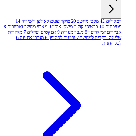
רמקולים
42
מסכי מחשב
20
מיקרופונים לאולפן ולשידור
14
פטיפונים
10
כרטיסי קול וממשקי אודיו
9
מארזי מחשב ואביזרים
8
אביזרים למיקרופון
8
מגבר מנורות
9
אפקטים ופדלים
7
מקלדות
שליטה ובקרים למחשב
7
זרועות לפטיפון
6
מגברי אוזניות
6
לכל החנות