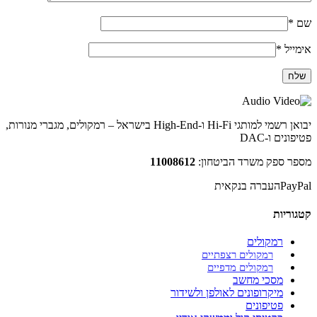
שם
*
אימייל
*
יבואן רשמי למותגי Hi-Fi ו-High-End בישראל – רמקולים, מגברי מנורות,
פטיפונים ו-DAC
מספר ספק משרד הביטחון:
11008612
PayPal
העברה בנקאית
קטגוריות
רמקולים
רמקולים רצפתיים
רמקולים מדפיים
מסכי מחשב
מיקרופונים לאולפן ולשידור
פטיפונים