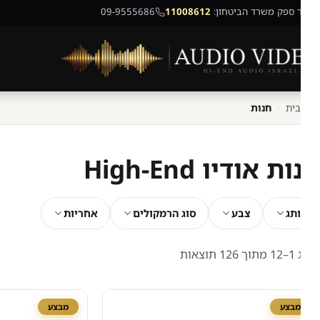
 ספק משרד הביטחון:
11008612
09-9555686
בית
›
חנות
ת אודיו High-End
תג
צבע
סוג הרמקולים
אחריות
ממוין
וצאות
לפי
מחיר:
מבצע
מבצע
מהזול