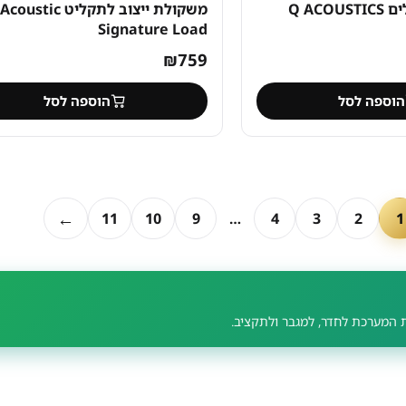
טנדים לרמקולים Q ACOUSTICS
משקולת ייצוב לתקליט Acoustic
Signature Load
יר
₪
759
חי
ה לסל
הוספה לסל
₪7
←
11
10
9
…
4
3
2
רכת לחדר, למגבר ולתקציב.