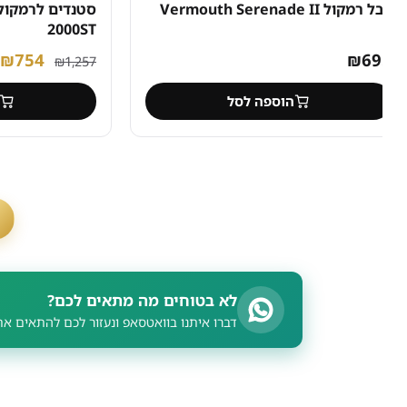
רמקול Vermouth Serenade II
ס
2000ST
המחיר
המח
₪
754
₪
69
₪
1,257
המקורי
הנוכ
הוספה לסל
הוספ
היה:
הוא:
54.
₪1,257.
1
לא בטוחים מה מתאים לכם?
דברו איתנו בוואטסאפ ונעזור לכם להתאים את המע