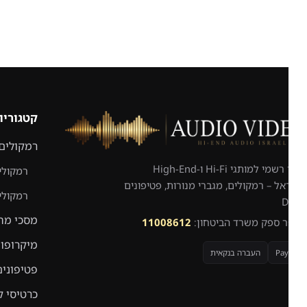
קטגוריות
רמקולים
יבואן רשמי למותגי Hi-Fi ו-High-End
רמקולים רצ
ל – רמקולים, מגברי מנורות, פטיפונים
רמקולים מד
מסכי מחשב
 ספק משרד הביטחון:
11008612
מיקרופונים ל
Pay
העברה בנקאית
פטיפונים
כרטיסי קול ו