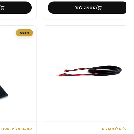
המקורי
הנוכחי
הוספה לסל
הוספ
היה:
הוא:
₪335.
₪773.
מבצע
לים לרמקולים
מתקני תלייה ‏סטנדים