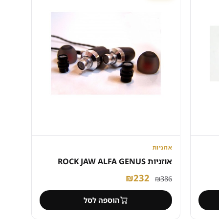
אוזניות
אוזניות ROCK JAW ALFA GENUS
המחיר
המחיר
₪
232
₪
386
המקורי
הנוכחי
הוספה לסל
היה:
הוא: