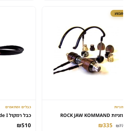
201.
₪335.
₪201.
₪335.
מבצע
זניות
כבלים ומתאמים
ות ROCK JAW KOMMAND
כבל רמקול Vermouth Serenade I
המחיר
המחיר
₪
510
₪
335
₪
7