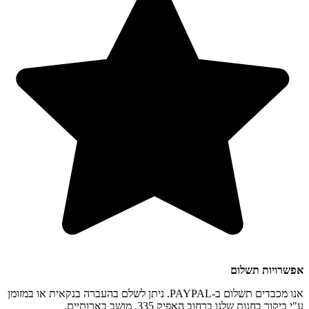
אפשרויות תשלום
אנו מכבדים תשלום ב-PAYPAL. ניתן לשלם בהעברה בנקאית או במזומן
ע"י ביקור בחנות שלנו ברחוב האפיק 335, מושב בארותיים.