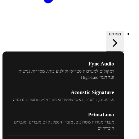
מותגים
Fyne Audio
רמקולים למערכות סטריאו וקולנוע ביתי, מסדרות נגישות
ועד דגמי
High-End
Acoustic Signature
פטיפונים, זרועות, ראשי פטיפון ואביזרי ויניל מתוצרת גרמניה
PrimaLuna
מגברי מנורות משולבים, מגברי הספק, קדם מגברים ומגברים
היברידיים