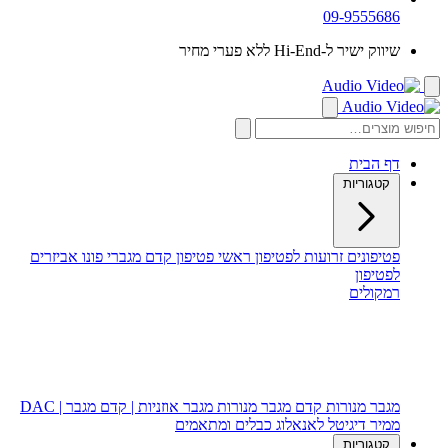
09-9555686
שיווק ישיר ל-Hi-End ללא פערי מחיר
דף הבית
קטגוריות
פטיפונים
זרועות לפטיפון
ראשי פטיפון
קדם מגברי פונו
אביזרים
לפטיפון
רמקולים
רמקולים רצפתיים
רמקולים מדפיים
רמקול סנטר
סאב וופר
מגבר מנורות
קדם מגבר מנורות
מגבר אוזניות | קדם מגבר | DAC
ממיר דיגיטל לאנאלוג
כבלים ומתאמים
קטגוריות