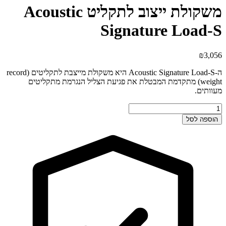
משקולת ייצוב לתקליט Acoustic
Signature Load-S
₪
3,056
ה-Acoustic Signature Load-S היא משקולת מייצבת לתקליטים (record
weight) מתקדמת המבטלת את פגיעת הצליל הנגרמת מתקליטים
מעוותים.
כמות
של
הוספה לסל
משקולת
ייצוב
לתקליט
Acoustic
Signature
Load-
S