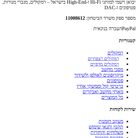
יבואן רשמי למותגי Hi-Fi ו-High-End בישראל – רמקולים, מגברי מנורות,
פטיפונים ו-DAC
מספר ספק משרד הביטחון:
11008612
PayPal
העברה בנקאית
קטגוריות
רמקולים
רמקולים רצפתיים
רמקולים מדפיים
מסכי מחשב
מיקרופונים לאולפן ולשידור
פטיפונים
כרטיסי קול וממשקי אודיו
מארזי מחשב ואביזרים
כל המוצרים
שירות לקוחות
מעקב הזמנות
תקנון ותנאי שימוש
משלוחים והחזרות
מדיניות פרטיות