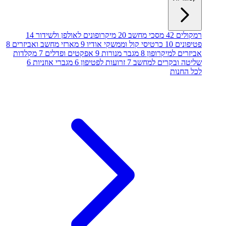
רמקולים
42
מסכי מחשב
20
מיקרופונים לאולפן ולשידור
14
פטיפונים
10
כרטיסי קול וממשקי אודיו
9
מארזי מחשב ואביזרים
8
אביזרים למיקרופון
8
מגבר מנורות
9
אפקטים ופדלים
7
מקלדות
שליטה ובקרים למחשב
7
זרועות לפטיפון
6
מגברי אוזניות
6
לכל החנות