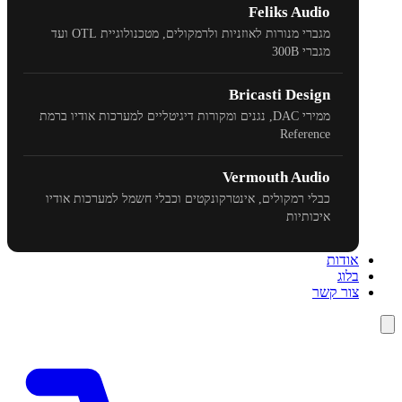
Feliks Audio
מגברי מנורות לאוזניות ולרמקולים, מטכנולוגיית
OTL
ועד
מגברי
300B
Bricasti Design
ממירי
DAC
, נגנים ומקורות דיגיטליים למערכות אודיו ברמת
Reference
Vermouth Audio
כבלי רמקולים, אינטרקונקטים וכבלי חשמל למערכות אודיו
איכותיות
אודות
בלוג
צור קשר