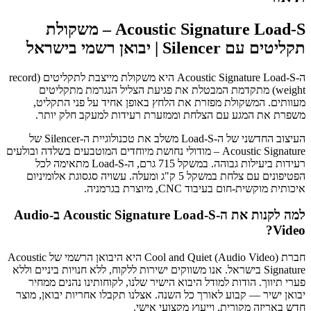
Acoustic Signature Load-S – משקולת
תקליטים עם Silencer | יבואן רשמי בישראל
ה-Acoustic Signature Load-S היא משקולת מייצבת לתקליטים (record
weight) מתקדמת המבטלת את פגיעת הצליל הנגרמת מתקליטים
מעוותים. המשקולת מפזרת את הלחץ באופן אחיד על פני התקליט,
משפרת את המגע עם הצלחת וממזערת רעידות למעקב חלק יותר.
העיצוב החדשני של ה-Load-S משלב את טכנולוגיית ה-Silencer של
Acoustic Signature – מודולי נחושת מיוחדים המוטבעים בשלדה ובולעים
רעידות ביעילות גבוהה. במשקל 715 גרם, ה-Load-S מתאימה לכל
הפטיפונים עם צלחת במשקל 5 ק"ג ומעלה. עשויה סגסוגת אלומיניום
איכותית מוקשית-חום בעיבוד CNC, מיוצרת בגרמניה.
למה לקנות את ה-Acoustic Signature Load-S ב-Audio
Video?
חברת Cool and Quiet (Audio Video) היא היבואן הרשמי של Acoustic
Signature בישראל. אנו משווקים ישירות ללקוח, ללא חנויות ביניים וללא
פערי תיווך. הודות למודל היבוא הישיר שלנו, לקוחותינו נהנים ממחיר
יבואן ישיר — קבוע לאורך כל השנה. אצלנו תקבלו אחריות יבואן, מוצר
חדש באריזה מקורית, וייעוץ מקצועי אישי.