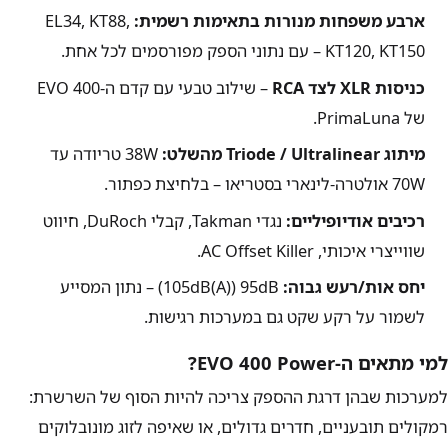
ארבע משפחות מנורות בתאימות רשמית:
EL34, KT88,
KT120, KT150 – עם נתוני הספק מפורסמים לכל אחת.
כניסות XLR לצד RCA
– שילוב טבעי עם קדם ה-EVO 400
של PrimaLuna.
מיתוג Triode / Ultralinear מהשלט:
38W
טריודה עד
70W
אולטרה-לינארי בסטריאו – בלחיצת כפתור.
רכיבים אודיופיליים:
נגדי Takman, קבלי DuRoch, חיווט
שווייצרי איכותי, AC Offset Killer.
יחס אות/רעש גבוה:
95dB
(
105dB(A)
) – נתון המסייע
לשמור על רקע שקט גם במערכות רגישות.
למי מתאים ה-EVO 400 Power?
למערכות שבהן דרגת ההספק צריכה להיות הסוף של השרשרת:
רמקולים תובעניים, חדרים גדולים, או שאיפה לזוג מונובלוקים