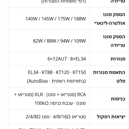
טריודה
(לפי משפחת המנורות)
הספק מונו
140W / 145W / 175W / 188W
אולטרה-לינארי
הספק מונו
82W / 88W / 94W / 109W
טריודה
מנורות
8×EL34
·
6×12AU7
התאמת מנורות
EL34 · KT88 · KT120 · KT150
פלט
(בתאימות רשמית · AutoBias)
RCA (סטריאו + מונו) · XLR (סטריאו +
כניסות
מונו) · עכבת כניסה
100kΩ
יציאות רמקול
סטריאו
4/8/16Ω
· מונו
2/4/8Ω