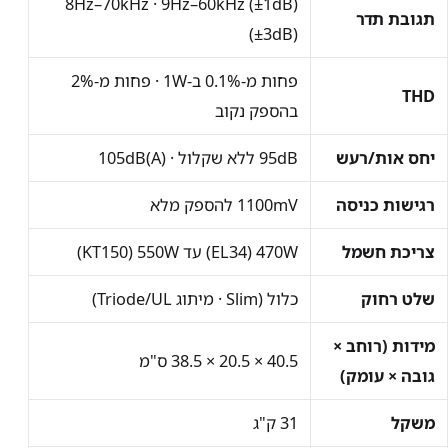
8Hz–70kHz
·
9Hz–60kHz (±1dB)
תגובת תדר
(±3dB)
פחות מ-
0.1%
ב-
1W
· פחות מ-
2%
THD
בהספק נקוב
יחס אות/רעש
95dB
ללא שקלול ·
105dB(A)
רגישות כניסה
1100mV
להספק מלא
צריכת חשמל
470W
(EL34) עד
550W
(KT150)
שלט רחוק
כלול (Slim · מיתוג Triode/UL)
מידות (רוחב ×
38.5 × 20.5 × 40.5
ס"מ
גובה × עומק)
משקל
31 ק"ג