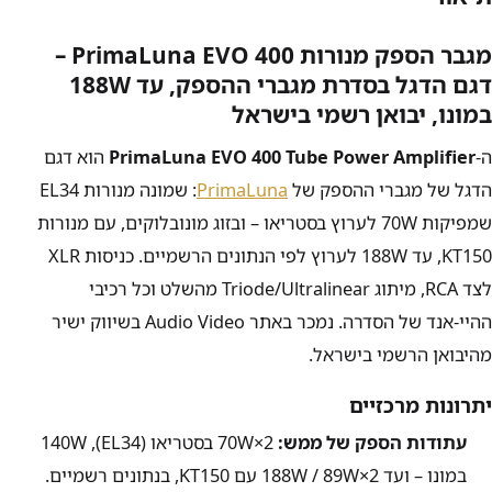
מגבר הספק מנורות PrimaLuna EVO 400 –
דגם הדגל בסדרת מגברי ההספק, עד
188W
במונו, יבואן רשמי בישראל
ה-
PrimaLuna EVO 400 Tube Power Amplifier
הוא דגם
הדגל של מגברי ההספק של
PrimaLuna
: שמונה מנורות EL34
שמפיקות
70W
לערוץ בסטריאו – ובזוג מונובלוקים, עם מנורות
KT150, עד
188W
לערוץ לפי הנתונים הרשמיים. כניסות XLR
לצד RCA, מיתוג Triode/Ultralinear מהשלט וכל רכיבי
ההיי-אנד של הסדרה. נמכר באתר Audio Video בשיווק ישיר
מהיבואן הרשמי בישראל.
יתרונות מרכזיים
עתודות הספק של ממש:
70W×2
בסטריאו (EL34),
140W
במונו – ועד
89W×2
/
188W
עם KT150, בנתונים רשמיים.