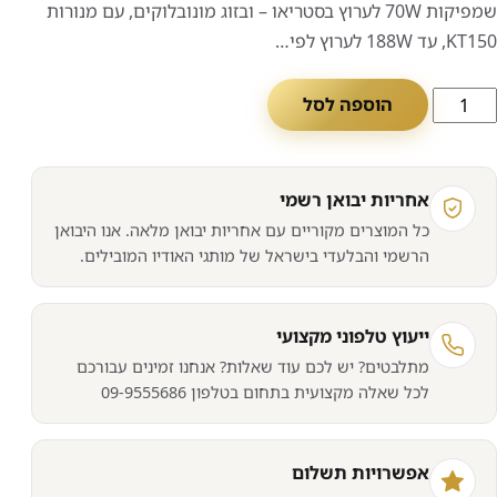
שמפיקות 70W לערוץ בסטריאו – ובזוג מונובלוקים, עם מנורות
KT150, עד 188W לערוץ לפי…
מות
הוספה לסל
ל
גבר
ספק
אחריות יבואן רשמי
נורות
כל המוצרים מקוריים עם אחריות יבואן מלאה. אנו היבואן
PrimaLun
הרשמי והבלעדי בישראל של מותגי האודיו המובילים.
EV
40
ייעוץ טלפוני מקצועי
מתלבטים? יש לכם עוד שאלות? אנחנו זמינים עבורכם
לכל שאלה מקצועית בתחום בטלפון 09-9555686
אפשרויות תשלום