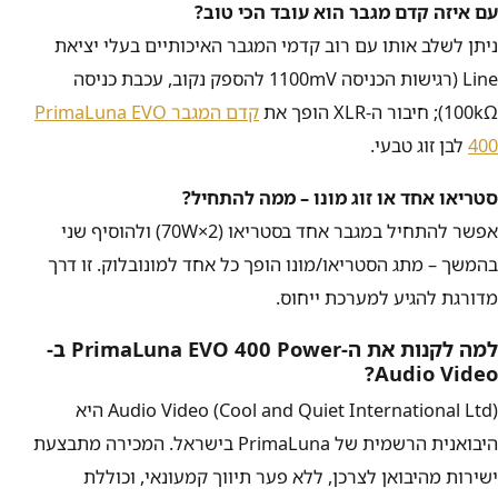
עם איזה קדם מגבר הוא עובד הכי טוב?
ניתן לשלב אותו עם רוב קדמי המגבר האיכותיים בעלי יציאת
Line (רגישות הכניסה
1100mV
להספק נקוב, עכבת כניסה
100kΩ
); חיבור ה-XLR הופך את
קדם המגבר PrimaLuna EVO
400
לבן זוג טבעי.
סטריאו אחד או זוג מונו – ממה להתחיל?
אפשר להתחיל במגבר אחד בסטריאו (
70W×2
) ולהוסיף שני
בהמשך – מתג הסטריאו/מונו הופך כל אחד למונובלוק. זו דרך
מדורגת להגיע למערכת ייחוס.
למה לקנות את ה-PrimaLuna EVO 400 Power ב-
Audio Video?
Audio Video (Cool and Quiet International Ltd) היא
היבואנית הרשמית של PrimaLuna בישראל. המכירה מתבצעת
ישירות מהיבואן לצרכן, ללא פער תיווך קמעונאי, וכוללת