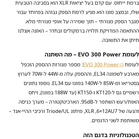
ברמת ייחוס. עם קדם בעל יציאות XLR הוא בסביבה הטבעית
שלו, ובמצב מונו הוא מגיע לרמת הספק גבוהה במיוחד עבור
מגבר הספק מנורתי – תוך שמירה על אופי מנורתי מלא.
ההתאמה המדויקת תלויה ברמקולים ובחדר – האזנה אצלנו
תיתן את התשובה.
לעומת EVO 300 Power – מה השתנה
לעומת
ה-EVO 300 Power
: מספר מנורות ההספק הוכפל
מארבע לשמונה EL34, וההספק עלה מ-
44W
ל-
70W
לערוץ
בסטריאו ומ-
85W
ל-
140W
במונו עם EL34. נוספו נתונים
רשמיים גם ל-KT120 ו-KT150 (עד
188W
במונו), ויחס
האות/רעש השתפר ל-
95dB
. הארכיטקטורה – מערך כניסה
והנעה של
6×12AU7
, XLR, מיתוג Triode/UL ורכיבי ההיי-אנד –
משותפת לשני הדגמים.
הטכנולוגיות בדגם הזה