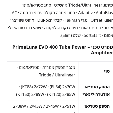
מיתוג Triode/Ultralinear מהשלט · מתג סטריאו/מונו ·
Adaptive AutoBias · חיווי מנורה תקולה עם מצב הגנה · AC
Offset Killer · נגדי Takman · קבלי DuRoch · חיווט שווייצרי
איכותי בנתיב האות · חיווט נקודה-לנקודה · שנאי כוח טורואידלי
אטום · SoftStart · שלט (Slim).
מפרט טכני – PrimaLuna EVO 400 Tube Power
Amplifier
מגבר הספק מנורות · סטריאו/מונו ·
סוג
Triode / Ultralinear
הספק סטריאו
2×70W
(EL34) ·
2×72W
(KT88) ·
אולטרה-לינארי
2×85W
(KT120) ·
2×89W
(KT150)
הספק סטריאו
2×38W / 2×43W / 2×45W / 2×51W