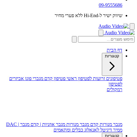
09-9555686
שיווק ישיר ל-Hi-End ללא פערי מחיר
דף הבית
קטגוריות
פטיפונים
זרועות לפטיפון
ראשי פטיפון
קדם מגברי פונו
אביזרים
לפטיפון
רמקולים
רמקולים רצפתיים
רמקולים מדפיים
רמקול סנטר
סאב וופר
מגבר מנורות
קדם מגבר מנורות
מגבר אוזניות | קדם מגבר | DAC
ממיר דיגיטל לאנאלוג
כבלים ומתאמים
קטגוריות