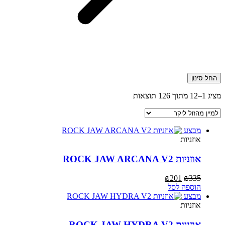
החל סינון
ממוין
מציג 1–12 מתוך 126 תוצאות
לפי
מחיר:
מהזול
מבצע
ליקר
אוזניות
אוזניות ROCK JAW ARCANA V2
המחיר
המחיר
₪
201
₪
335
המקורי
הנוכחי
הוספה לסל
היה:
הוא:
מבצע
₪201.
₪335.
אוזניות
אוזניות ROCK JAW HYDRA V2