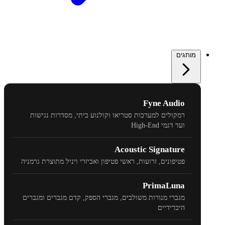
מותגים
Fyne Audio
רמקולים למערכות סטריאו וקולנוע ביתי, מסדרות נגישות
ועד דגמי
High-End
Acoustic Signature
פטיפונים, זרועות, ראשי פטיפון ואביזרי ויניל מתוצרת גרמניה
PrimaLuna
מגברי מנורות משולבים, מגברי הספק, קדם מגברים ומגברים
היברידיים