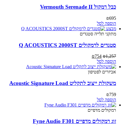
כבל רמקול Vermouth Serenade II
₪
695
הוספה לסל
מבצע
מתקני תלייה ‏סטנדים
סטנדים לרמקולים Q ACOUSTICS 2000ST
המחיר
המחיר
₪
754
₪
1,257
המקורי
הנוכחי
הוספה לסל
היה:
הוא:
₪754.
₪1,257.
אביזרים לפטיפון
משקולת ייצוב לתקליט Acoustic Signature Load
₪
759
הוספה לסל
רמקולים מדפיים
זוג רמקולים מדפיים Fyne Audio F301