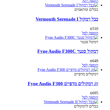
המקורי
הנוכחי
הוספה לסל
היה:
הוא:
₪335.
₪773.
כבלים ומתאמים
כבל רמקול Vermouth Serenade I
₪
510
הוספה לסל
רמקול סנטר
רמקול סנטר Fyne Audio F300C
₪
649
הוספה לסל
רמקולים מדפיים
זוג רמקולים מדפיים Fyne Audio F300
₪
695
הוספה לסל
כבלים לרמקולים