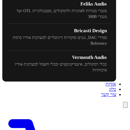
Feliks Audio
מגברי מנורות לאוזניות ולרמקולים, מטכנולוגיית
OTL
ועד
מגברי
300B
Bricasti Design
ממירי
DAC
, נגנים ומקורות דיגיטליים למערכות אודיו ברמת
Reference
Vermouth Audio
כבלי רמקולים, אינטרקונקטים וכבלי חשמל למערכות אודיו
איכותיות
אודות
בלוג
צור קשר