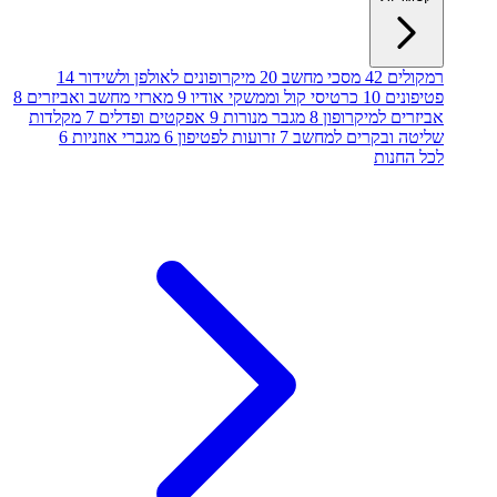
רמקולים
42
מסכי מחשב
20
מיקרופונים לאולפן ולשידור
14
פטיפונים
10
כרטיסי קול וממשקי אודיו
9
מארזי מחשב ואביזרים
8
אביזרים למיקרופון
8
מגבר מנורות
9
אפקטים ופדלים
7
מקלדות
שליטה ובקרים למחשב
7
זרועות לפטיפון
6
מגברי אוזניות
6
לכל החנות