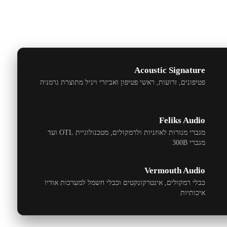
Acoustic Signature
פטיפונים, זרועות, ראשי פטיפון ואביזרי ויניל מתוצרת גרמניה
Feliks Audio
מגברי מנורות לאוזניות ולרמקולים, מטכנולוגיית
OTL
ועד
מגברי
300B
Vermouth Audio
כבלי רמקולים, אינטרקונקטים וכבלי חשמל למערכות אודיו
איכותיות