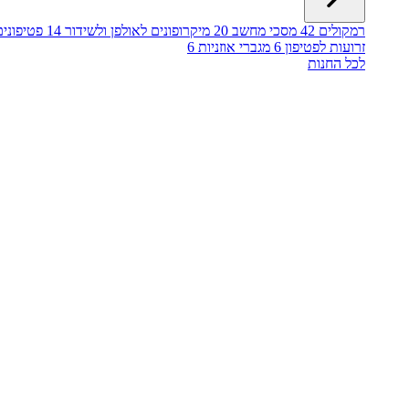
רמקולים
42
מסכי מחשב
20
מיקרופונים לאולפן ולשידור
14
פטיפונים
זרועות לפטיפון
6
מגברי אוזניות
6
לכל החנות