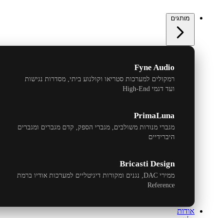
מותגים
Fyne Audio
רמקולים למערכות סטריאו וקולנוע ביתי, מסדרות נגישות
ועד דגמי
High-End
PrimaLuna
מגברי מנורות משולבים, מגברי הספק, קדם מגברים ומגברים
היברידיים
Bricasti Design
ממירי
DAC
, נגנים ומקורות דיגיטליים למערכות אודיו ברמת
Reference
אודות