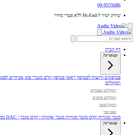
09-9555686
שיווק ישיר ל-Hi-End ללא פערי מחיר
דף הבית
קטגוריות
פטיפונים
זרועות לפטיפון
ראשי פטיפון
קדם מגברי פונו
אביזרים לפטיפ
רמקולים
רמקולים רצפתיים
רמקולים מדפיים
רמקול סנטר
סאב וופר
מגבר מנורות
קדם מגבר מנורות
מגבר אוזניות | קדם מגבר | DAC
ממי
קטגוריות