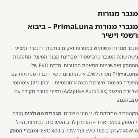
מגבר מנורות
מגברי מנורות PrimaLuna – ביבוא
רשמי וישיר
מגבר מנורות משתמש במנורות ואקום בדרגות ההגברה ומציע
גישה שונה ממגבר טרנזיסטורי מבחינת מבנה המעגל, התנהגות
ההספק ואפשרויות התאמת המנורות. סדרת EVO של
PrimaLuna
נועדה לשלב את היתרונות של הגברה מנורתית עם
הפעלה פשוטה ומערכות הגנה אוטומטיות – ובהן כיוון אוטומטי
של זרם הייצוב (Adaptive AutoBias) וחיווי מנורה תקולה עם
מצב הגנה.
הקטגוריה מחולקת לשני סוגי מוצרים:
מגברים משולבים
(קדם
+ הספק במארז אחד – הפתרון לרוב המערכות הביתיות, החל
מ-
40W
לערוץ ב-EVO 100 ועד
70W
ב-EVO 400) ו
מגברי הספק