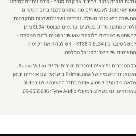
(דרגת הגברה בלבד, לחיבור אל
קדם מגבר
– כולם ניתנים למיתוג
סטריאו/מונו). לא בטוחים מה מתאים לכם? ברוב המקרים
התשובה היא מגבר משולב; נפרדים נועדו למערכות מתקדמות
ולמי שמתכנן שדרוג בשלבים. בדגמים מבוססי EL34 ניתן
להשתמש במנורות חלופיות שאושרו רשמית לדגם המסוים –
למשל מעבר בין EL34 ל-KT88 – ויש לבדוק את רשימת
התאימות של היצרן לפני כל החלפה.
כל המגברים מיובאים ונמכרים ישירות על ידי Audio Video,
היבואנית הרשמית של PrimaLuna בישראל, עם אחריות יבואן
מלאה. מוזמנים לשמוע אותם בחדר ההאזנה שלנו במושב
בארותיים, גם בשילוב רמקולי
Fyne Audio
:
09-9555686
.