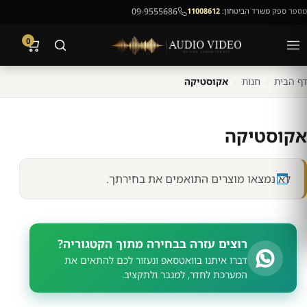
מספר ספק משרד הביטחון:
11008612
09-9555686
0
דף הבית
›
חנות
›
אקוסטיקה
אקוסטיקה
לא נמצאו מוצרים התואמים את בחירתך.
רוצים עזרה בבחירה מתוך הקטגוריה?
דברו איתנו בוואטסאפ ונעזור לכם להתאים את
המערכת לחדר, למגבר ולתקציב.