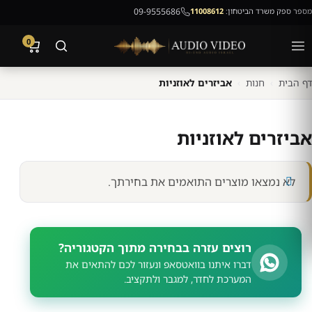
מספר ספק משרד הביטחון:
11008612
09-9555686
0
דף הבית
›
חנות
›
אביזרים לאוזניות
אביזרים לאוזניות
לא נמצאו מוצרים התואמים את בחירתך.
רוצים עזרה בבחירה מתוך הקטגוריה?
דברו איתנו בוואטסאפ ונעזור לכם להתאים את
המערכת לחדר, למגבר ולתקציב.