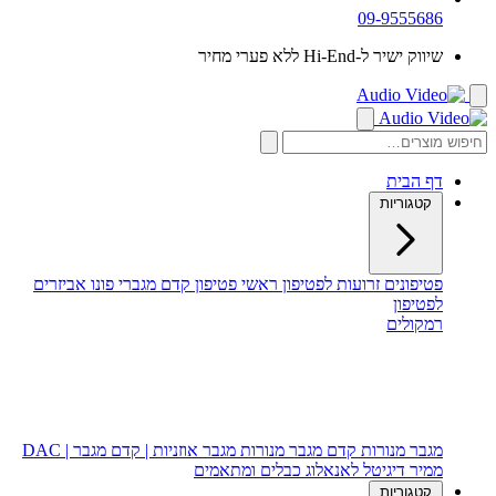
09-9555686
שיווק ישיר ל-Hi-End ללא פערי מחיר
דף הבית
קטגוריות
פטיפונים
זרועות לפטיפון
ראשי פטיפון
קדם מגברי פונו
אביזרים
לפטיפון
רמקולים
רמקולים רצפתיים
רמקולים מדפיים
רמקול סנטר
סאב וופר
מגבר מנורות
קדם מגבר מנורות
מגבר אוזניות | קדם מגבר | DAC
ממיר דיגיטל לאנאלוג
כבלים ומתאמים
קטגוריות