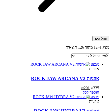
החל סינון
ממוין
מציג 1–12 מתוך 126 תוצאות
לפי
מחיר:
מהזול
מבצע
ליקר
אוזניות
אוזניות ROCK JAW ARCANA V2
המחיר
המחיר
₪
201
₪
335
המקורי
הנוכחי
הוספה לסל
היה:
הוא:
מבצע
₪201.
₪335.
אוזניות
אוזניות ROCK JAW HYDRA V2