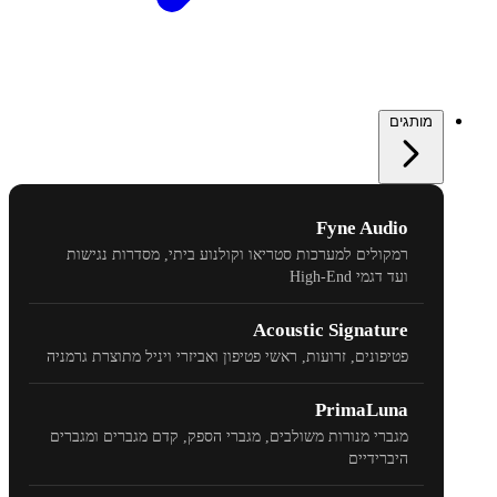
מותגים
Fyne Audio
רמקולים למערכות סטריאו וקולנוע ביתי, מסדרות נגישות
ועד דגמי
High-End
Acoustic Signature
פטיפונים, זרועות, ראשי פטיפון ואביזרי ויניל מתוצרת גרמניה
PrimaLuna
מגברי מנורות משולבים, מגברי הספק, קדם מגברים ומגברים
היברידיים