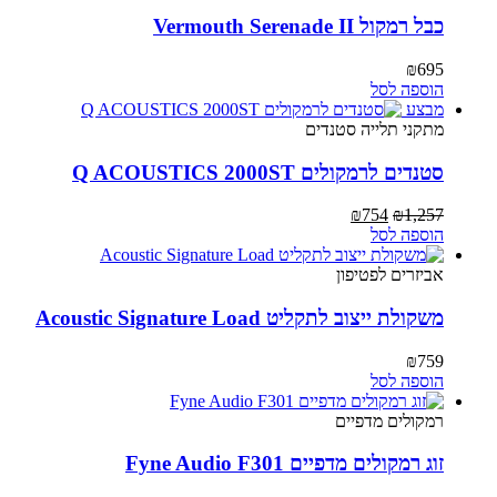
כבל רמקול Vermouth Serenade II
₪
695
הוספה לסל
מבצע
מתקני תלייה ‏סטנדים
סטנדים לרמקולים Q ACOUSTICS 2000ST
המחיר
המחיר
₪
754
₪
1,257
המקורי
הנוכחי
הוספה לסל
היה:
הוא:
₪754.
₪1,257.
אביזרים לפטיפון
משקולת ייצוב לתקליט Acoustic Signature Load
₪
759
הוספה לסל
רמקולים מדפיים
זוג רמקולים מדפיים Fyne Audio F301