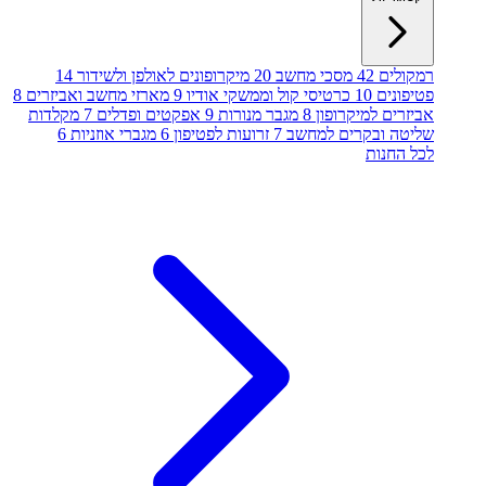
רמקולים
42
מסכי מחשב
20
מיקרופונים לאולפן ולשידור
14
פטיפונים
10
כרטיסי קול וממשקי אודיו
9
מארזי מחשב ואביזרים
8
אביזרים למיקרופון
8
מגבר מנורות
9
אפקטים ופדלים
7
מקלדות
שליטה ובקרים למחשב
7
זרועות לפטיפון
6
מגברי אוזניות
6
לכל החנות