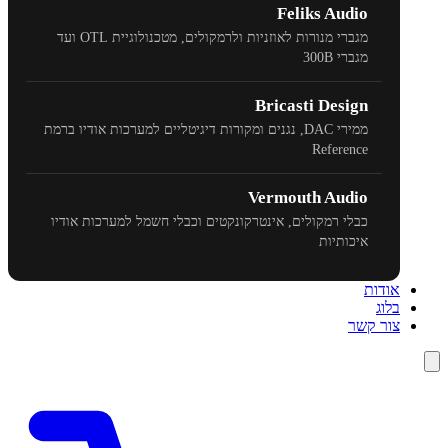
Feliks Audio
מגברי מנורות לאוזניות ולרמקולים, מטכנולוגיית
OTL
ועד
מגברי
300B
Bricasti Design
ממירי
DAC
, נגנים ומקורות דיגיטליים למערכות אודיו ברמת
Reference
Vermouth Audio
כבלי רמקולים, אינטרקונקטים וכבלי חשמל למערכות אודיו
איכותיות
אודות
בלוג
צור קשר