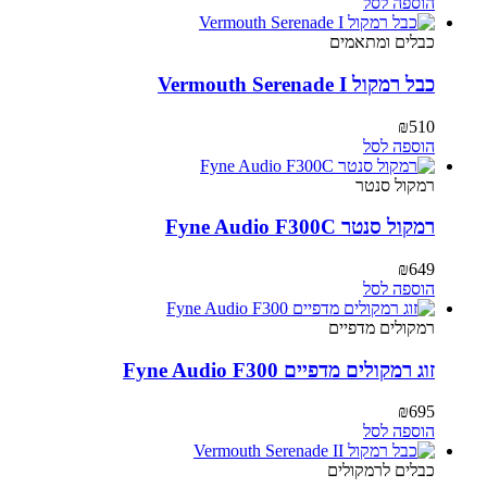
המקורי
הנוכחי
הוספה לסל
היה:
הוא:
₪335.
₪773.
כבלים ומתאמים
כבל רמקול Vermouth Serenade I
₪
510
הוספה לסל
רמקול סנטר
רמקול סנטר Fyne Audio F300C
₪
649
הוספה לסל
רמקולים מדפיים
זוג רמקולים מדפיים Fyne Audio F300
₪
695
הוספה לסל
כבלים לרמקולים