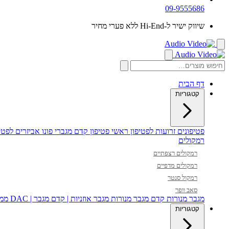
09-9555686
שיווק ישיר ל-Hi-End ללא פערי מחיר
דף הבית
קטגוריות
פטיפונים
זרועות לפטיפון
ראשי פטיפון
קדם מגברי פונו
אביזרים לפטיפ
רמקולים
רמקולים רצפתיים
רמקולים מדפיים
רמקול סנטר
סאב וופר
מגבר מנורות
קדם מגבר מנורות
מגבר אוזניות | קדם מגבר | DAC
ממי
קטגוריות