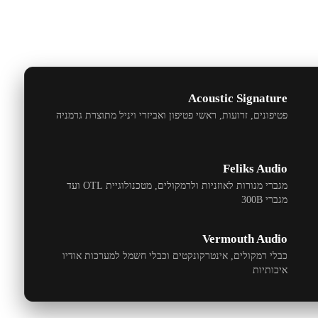
Acoustic Signature
פטיפונים, זרועות, ראשי פטיפון ואביזרי ויניל מתוצרת גרמניה
Feliks Audio
מגברי מנורות לאוזניות ולרמקולים, מטכנולוגיית
OTL
ועד
מגברי
300B
Vermouth Audio
כבלי רמקולים, אינטרקונקטים וכבלי חשמל למערכות אודיו
איכותיות