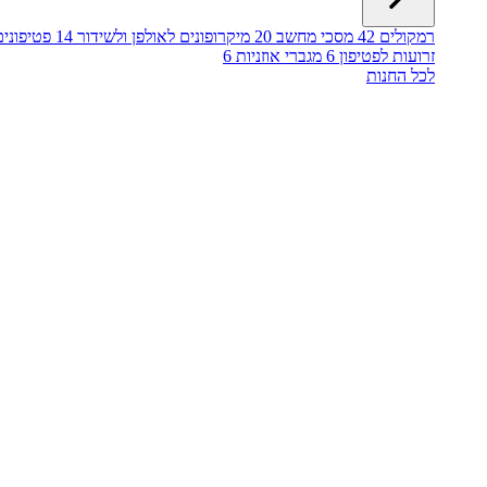
רמקולים
42
מסכי מחשב
20
מיקרופונים לאולפן ולשידור
14
פטיפונים
זרועות לפטיפון
6
מגברי אוזניות
6
לכל החנות