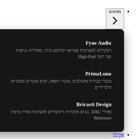
מותגים
Fyne Audio
רמקולים למערכות סטריאו וקולנוע ביתי, מסדרות נגישות
ועד דגמי
High-End
PrimaLuna
מגברי מנורות משולבים, מגברי הספק, קדם מגברים ומגברים
היברידיים
Bricasti Design
ממירי
DAC
, נגנים ומקורות דיגיטליים למערכות אודיו ברמת
Reference
אודות