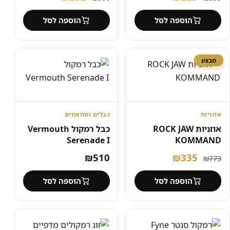
המקורי
הנוכחי
המקורי
הנוכחי
הוספה לסל
הוספה לסל
היה:
הוא:
היה:
הוא:
₪232.
₪386.
₪229.
₪355.
מבצע
אוזניות
כבלים ומתאמים
אוזניות ROCK JAW
כבל רמקול Vermouth
Serenade I
KOMMAND
המחיר
המחיר
₪
510
₪
335
₪
773
המקורי
הנוכחי
הוספה לסל
הוספה לסל
היה:
הוא:
₪335.
₪773.