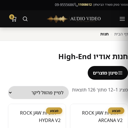
מספר ספק משרד הביטחון:
11008612
09-9555686
0
דף הבית
›
חנות
חנות אודיו High-End
סינון מוצרים
ממוין
מציג 1–12 מתוך 126 תוצאות
לפי
מחיר:
מבצע
מבצע
מהזול
ליקר