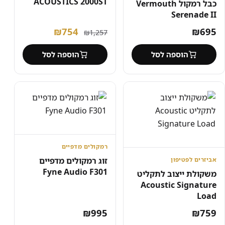
ACOUSTICS 2000ST
כבל רמקול Vermouth
Serenade II
המחיר
המחיר
₪
754
₪
695
₪
1,257
המקורי
הנוכחי
הוספה לסל
הוספה לסל
היה:
הוא:
₪754.
₪1,257.
רמקולים מדפיים
זוג רמקולים מדפיים
אביזרים לפטיפון
Fyne Audio F301
משקולת ייצוב לתקליט
Acoustic Signature
Load
₪
995
₪
759