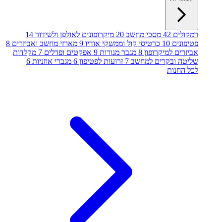
רמקולים
42
מסכי מחשב
20
מיקרופונים לאולפן ולשידור
14
פטיפונים
10
כרטיסי קול וממשקי אודיו
9
מארזי מחשב ואביזרים
8
אביזרים למיקרופון
8
מגבר מנורות
9
אפקטים ופדלים
7
מקלדות
שליטה ובקרים למחשב
7
זרועות לפטיפון
6
מגברי אוזניות
6
לכל החנות