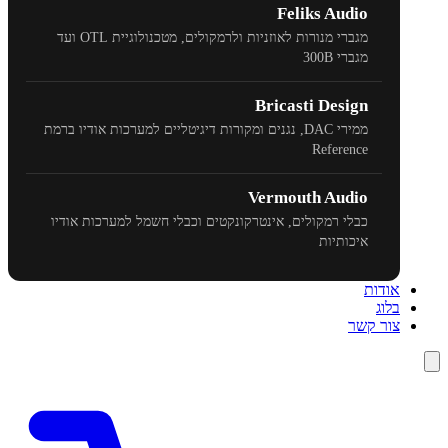
Feliks Audio
מגברי מנורות לאוזניות ולרמקולים, מטכנולוגיית
OTL
ועד
מגברי
300B
Bricasti Design
ממירי
DAC
, נגנים ומקורות דיגיטליים למערכות אודיו ברמת
Reference
Vermouth Audio
כבלי רמקולים, אינטרקונקטים וכבלי חשמל למערכות אודיו
איכותיות
אודות
בלוג
צור קשר