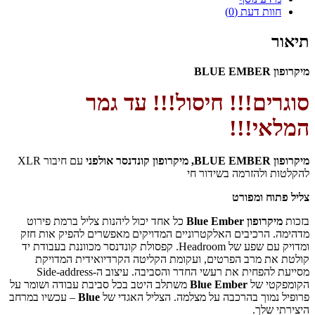
חוות דעת (0)
תיאור
מיקרופון BLUE EMBER
סוגרים!!! חיסול!!! עד גמר
המלאי!!!
מיקרופון BLUE EMBER, מיקרופון קונדנסר
אולפני
עם חיבור XLR
להקלטות ולהזרמה בשידור חי
צליל פתוח ומפורט
בזכות
מיקרופון Blue Ember
כל אחד יכול ליהנות צליל ברמת פירוט
מדהימה. הרכיבים האלקטרוניים המדויקים מאפשרים להפיק אות חזק
ומדויק עם שפע של Headroom. קפסולת קונדנסר מכווננת בעבודת יד
קולטת את מרב הפרטים, ועקומת הקליטה הקרדיואידית המדויקת
מסייעת להפחית את רעשי החדר והסביבה. עיצוב ה-Side-address
הקומפקטי של
Blue Ember
משתלב היטב בכל סביבת עבודה ושומר על
פרופיל נמוך בהרכבה על מצלמה. הצליל האגדי של
Blue
– עכשיו במרחב
היצירתי שלך.