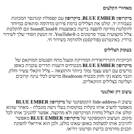
מאחורי הקלעים
מיקרופון BLUE EMBER
,
מיקרופון
עם קפסולת קונדנסר המכוונת
בעבודת יד, קולט את הצלילים ברמת פירוט מדהימה ומתאים במיוחד
להקלטת מוזיקה להפצה ברשת באמצעות SoundCloud®‎ וגם להקלטת
צליל מקצועית עבור סרטונים ב-YouTube®‎. זה הנשק הסודי שלך לשידור
ברדיו, באינטרנט (פודקסט) ולהזרמה בשידור חי.
בעומק הצלילים
הכיווניות הקרדיואידית המדויקת ומעגל מתח הפנטום המותאם של
מיקרופון BLUE EMBER
מבטיחים היענות תדרים עקבית באופן
מרשים עם רעש עצמי נמוך ביותר והתוצאה – צליל ווקאלי עשיר וחלק.
הגבר מוצא נקי וחזק מבטיח Headroom מרשים לכלי נגינה קרובים
ושליטה בצלילים הווקאליים.
עיצוב דק ואלגנטי
עיצוב ה-Side-address הקומפקטי של
מיקרופון BLUE EMBER
מאפשר להציב אותו בקלות במקומות בעלי גישה מוגבלת – מאחר שהוא
קולט את הצליל מחזית המיקרופון ולא מהקצה, אפשר 'להגניב' אותו לכל
מקום. העיצוב הקומפקטי של
מיקרופון BLUE EMBER
מאפשר
להרכיב אותו למצלמה באופן שאינו בולט, ולכן הוא אידיאלי להפקת
תכנים מוזרמים ברשת וסרטוני וידיאו.