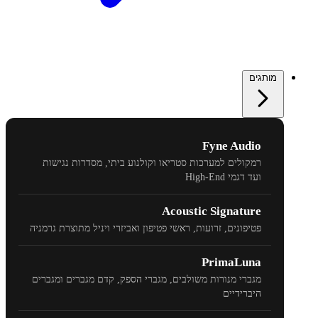
מותגים
Fyne Audio
רמקולים למערכות סטריאו וקולנוע ביתי, מסדרות נגישות
ועד דגמי
High-End
Acoustic Signature
פטיפונים, זרועות, ראשי פטיפון ואביזרי ויניל מתוצרת גרמניה
PrimaLuna
מגברי מנורות משולבים, מגברי הספק, קדם מגברים ומגברים
היברידיים