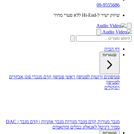
09-9555686
שיווק ישיר ל-Hi-End ללא פערי מחיר
דף הבית
קטגוריות
פטיפונים
זרועות לפטיפון
ראשי פטיפון
קדם מגברי פונו
אביזרים
לפטיפון
רמקולים
רמקולים רצפתיים
רמקולים מדפיים
רמקול סנטר
סאב וופר
מגבר מנורות
קדם מגבר מנורות
מגבר אוזניות | קדם מגבר | DAC
ממיר דיגיטל לאנאלוג
כבלים ומתאמים
קטגוריות