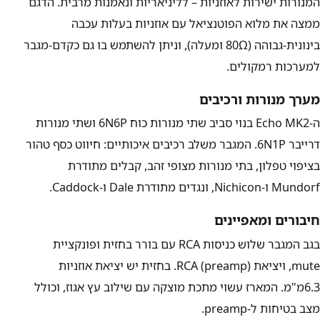
המנורות ישירות לאוזניות – לליניאריות ונאמנות מרבית. הדגם
ממצה את מלוא הפוטנציאל עם אוזניות בעלות עכבה
בינונית-גבוהה (80Ω ומעלה), וניתן להשתמש בו גם כקדם-מגבר
למערכות רמקולים.
מערך מנורות ורכיבים
ה-Echo MK2 בנוי סביב שתי מנורות כוח 6N6P ושתי מנורות
דרייבר 6N1P. המגבר משלב רכיבים איכותיים: חיווט כסף טהור
בציפוי טפלון, בתי מנורות מצופי זהב, קבלים מתודרת
Mundorf ו-Nichicon, ונגדים מתודרת Dale ו-Caddock.
חיבורים ומאפיינים
בגב המגבר שלוש כניסות RCA עם בורר בחזית ופונקציית
mute, ויציאת RCA (preamp). בחזית יש יציאת אוזניות
6.3מ"מ. המארז עשוי מתכת מוצקה עם שילוב עץ אגוז, וכולל
מצב בטיחות ל-preamp.