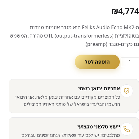
₪
4,774
ה-Feliks Audio Echo MK2 הוא מגבר אוזניות מנורות
בטופולוגיית OTL (output-transformerless) טהורה, המשמש
גם כקדם-מגבר (preamp).
מות
הוספה לסל
ל
גבר
וזניות
אחריות יבואן רשמי
בוסס
כל המוצרים מקוריים עם אחריות יבואן מלאה. אנו היבואן
נורות
הרשמי והבלעדי בישראל של מותגי האודיו המובילים.
FELIK
AUDI
ECH
ייעוץ טלפוני מקצועי
MK
מתלבטים? יש לכם עוד שאלות? אנחנו זמינים עבורכם