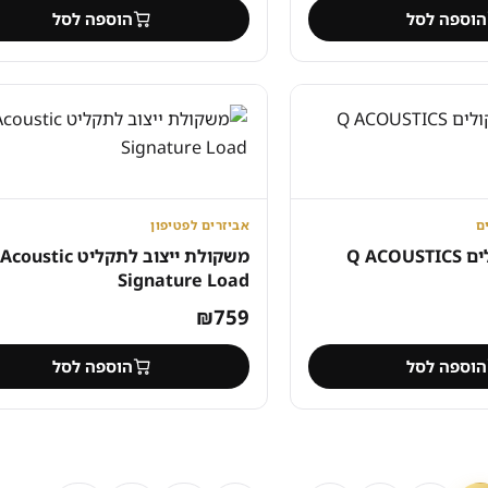
הוספה לסל
הוספה לסל
ם
אביזרים לפטיפון
סטנדים לרמקולים Q ACOUSTICS
משקולת ייצוב לתקליט Acoustic
Signature Load
מחיר
₪
759
נוכחי
הוספה לסל
הוספה לסל
וא:
₪754
₪