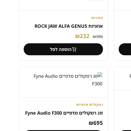
אוזניות
אוזניות ROCK JAW ALFA GENUS
המחיר
המחיר
₪
232
₪
386
המקורי
הנוכחי
הוספה לסל
היה:
הוא:
₪232.
₪386.
רמקולים מדפיים
זוג רמקולים מדפיים Fyne Audio F300
₪
695