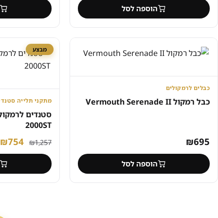
המקורי
הנוכחי
הוספה לסל
היה:
הוא:
₪335.
₪773.
מבצע
כבלים לרמקולים
כבל רמקול Vermouth Serenade II
מתקני תלייה ‏סטנדי
2000ST
המחיר
ה
₪
754
₪
695
₪
1,257
המקורי
ה
הוספה לסל
היה:
ה
.
1,257.