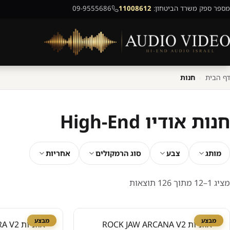
מספר ספק משרד הביטחון:
11008612
09-9555686
דף הבית
›
חנות
חנות אודיו High-End
מותג
צבע
סוג הרמקולים
אחריות
ממוין
מציג 1–12 מתוך 126 תוצאות
לפי
מחיר:
מבצע
מבצע
מהזול