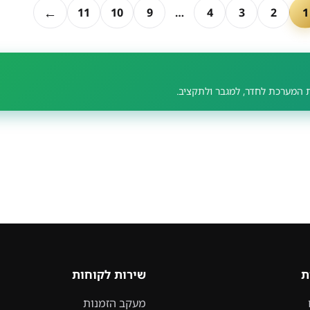
←
11
10
9
…
4
3
2
1
 המערכת לחדר, למגבר ולתקציב.
ת
שירות לקוחות
מעקב הזמנות