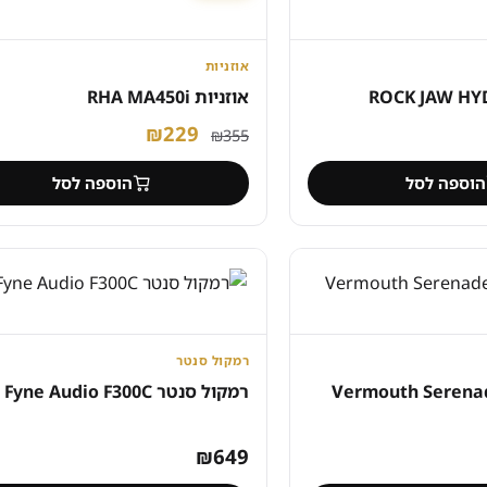
אוזניות
אוזניות RHA MA450i
חיר
המחיר
המחיר
₪
229
₪
355
וכחי
המקורי
הנוכחי
הוספה לסל
הוספה לסל
א:
היה:
הוא:
₪229.
₪355.
₪20
רמקול סנטר
רמקול סנטר Fyne Audio F300C
₪
649