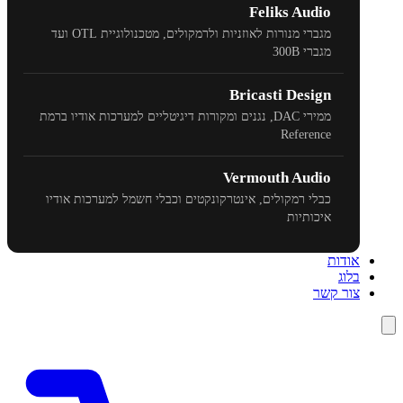
Feliks Audio
מגברי מנורות לאוזניות ולרמקולים, מטכנולוגיית
OTL
ועד
מגברי
300B
Bricasti Design
ממירי
DAC
, נגנים ומקורות דיגיטליים למערכות אודיו ברמת
Reference
Vermouth Audio
כבלי רמקולים, אינטרקונקטים וכבלי חשמל למערכות אודיו
איכותיות
אודות
בלוג
צור קשר