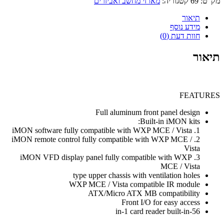
מק"ט:
69
קטגוריה:
מארזי מחשב ואביזרים
תיאור
מידע נוסף
חוות דעת (0)
תיאור
FEATURES
Full aluminum front panel design
Built-in iMON kits:
1. iMON software fully compatible with WXP MCE / Vista
2. iMON remote control fully compatible with WXP MCE /
Vista
3. iMON VFD display panel fully compatible with WXP
MCE / Vista
type upper chassis with ventilation holes
WXP MCE / Vista compatible IR module
ATX/Micro ATX MB compatibility
Front I/O for easy access
56-in-1 card reader built-in