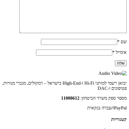
שם
*
אימייל
*
יבואן רשמי למותגי Hi-Fi ו-High-End בישראל – רמקולים, מגברי מנורות,
פטיפונים ו-DAC
מספר ספק משרד הביטחון:
11008612
PayPal
העברה בנקאית
קטגוריות