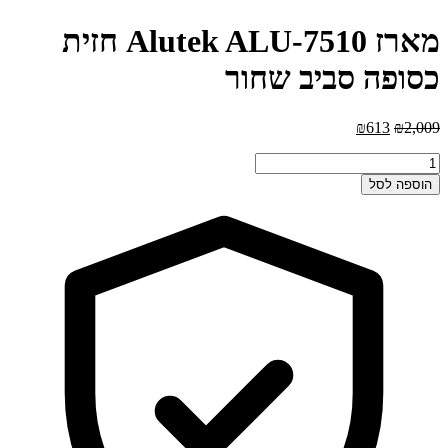
מארז Alutek ALU-7510 חזית
כסופה סביב שחור
המחיר
המחיר
₪
613
₪
2,009
המקורי
הנוכחי
כמות
היה:
הוא:
של
₪613.
₪2,009.
הוספה לסל
מארז
Alutek
ALU-
7510
חזית
כסופה
סביב
שחור