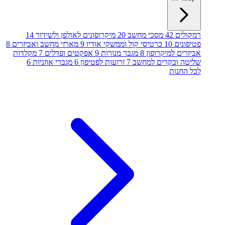
רמקולים
42
מסכי מחשב
20
מיקרופונים לאולפן ולשידור
14
פטיפונים
10
כרטיסי קול וממשקי אודיו
9
מארזי מחשב ואביזרים
8
אביזרים למיקרופון
8
מגבר מנורות
9
אפקטים ופדלים
7
מקלדות
שליטה ובקרים למחשב
7
זרועות לפטיפון
6
מגברי אוזניות
6
לכל החנות