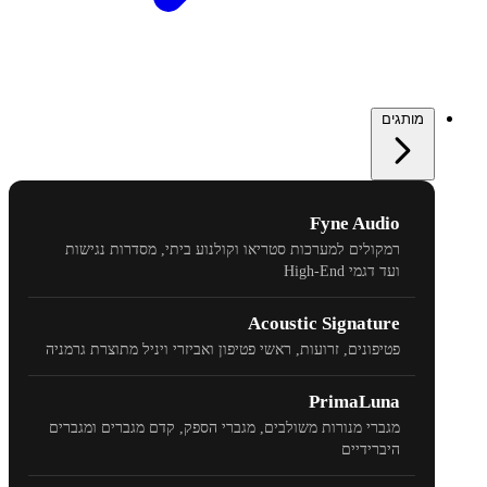
מותגים
Fyne Audio
רמקולים למערכות סטריאו וקולנוע ביתי, מסדרות נגישות
ועד דגמי
High-End
Acoustic Signature
פטיפונים, זרועות, ראשי פטיפון ואביזרי ויניל מתוצרת גרמניה
PrimaLuna
מגברי מנורות משולבים, מגברי הספק, קדם מגברים ומגברים
היברידיים