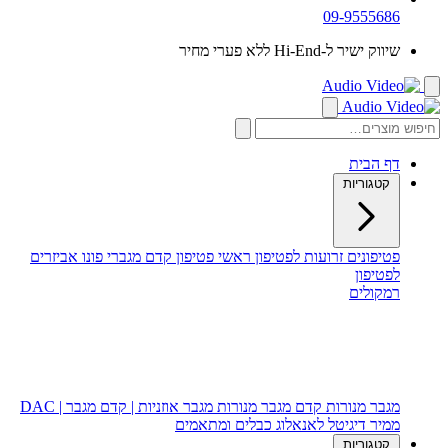
09-9555686
שיווק ישיר ל-Hi-End ללא פערי מחיר
דף הבית
קטגוריות
פטיפונים
זרועות לפטיפון
ראשי פטיפון
קדם מגברי פונו
אביזרים
לפטיפון
רמקולים
רמקולים רצפתיים
רמקולים מדפיים
רמקול סנטר
סאב וופר
מגבר מנורות
קדם מגבר מנורות
מגבר אוזניות | קדם מגבר | DAC
ממיר דיגיטל לאנאלוג
כבלים ומתאמים
קטגוריות