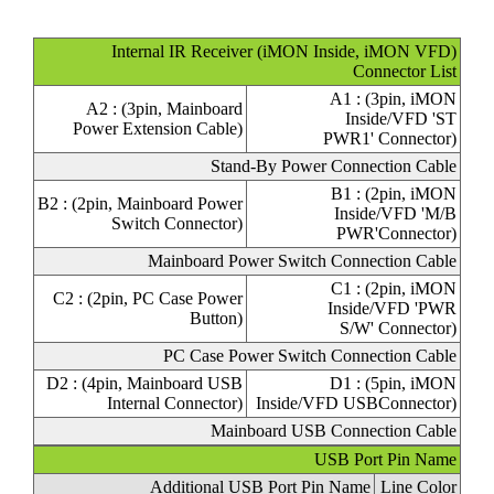
Internal IR Receiver (iMON Inside, iMON VFD)
Connector List
A1 : (3pin, iMON
A2 : (3pin, Mainboard
Inside/VFD
'ST
Power Extension Cable)
PWR1'
Connector)
Stand-By Power Connection Cable
B1 : (2pin, iMON
B2 : (2pin, Mainboard Power
Inside/VFD
'M/B
Switch Connector)
PWR'
Connector)
Mainboard Power Switch Connection Cable
C1 : (2pin, iMON
C2 : (2pin, PC Case Power
Inside/VFD
'PWR
Button)
S/W'
Connector)
PC Case Power Switch Connection Cable
D2 : (4pin, Mainboard USB
D1 : (5pin, iMON
Internal Connector)
Inside/VFD
USB
Connector)
Mainboard USB Connection Cable
USB Port Pin Name
Additional USB Port Pin Name
Line Color