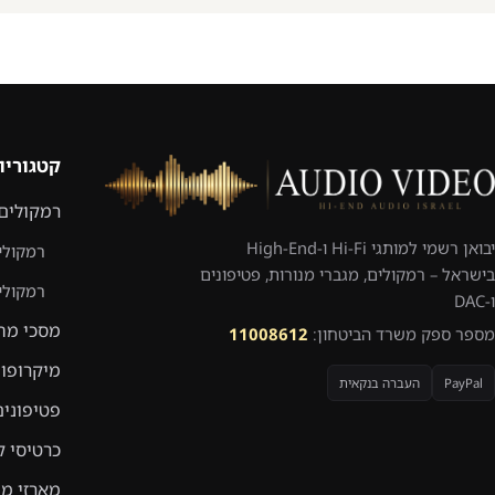
קטגוריו
רמקולים
יבואן רשמי למותגי Hi-Fi ו-High-End
רמקולי
בישראל – רמקולים, מגברי מנורות, פטיפונים
רמקולי
ו-DAC
מסכי מח
מספר ספק משרד הביטחון:
11008612
מיקרופונ
PayPal
העברה בנקאית
פטיפונים
כרטיסי ק
מארזי מח