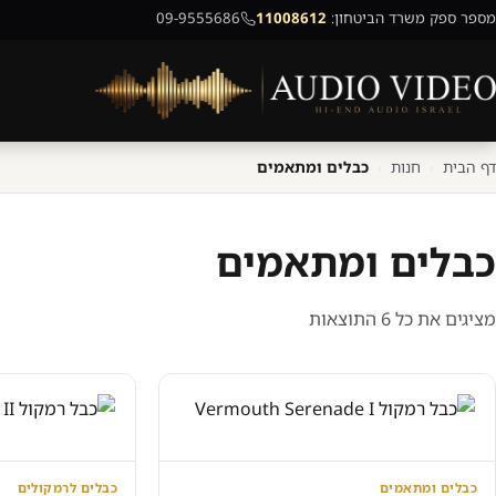
מספר ספק משרד הביטחון:
11008612
09-9555686
דף הבית
›
חנות
›
כבלים ומתאמים
כבלים ומתאמים
ממוין
מציגים את כל ⁦6⁩ התוצאות
לפי
מחיר:
מהזול
ליקר
כבלים ומתאמים
כבלים לרמקולים