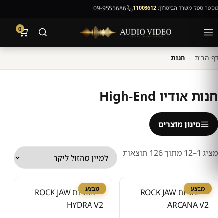
מספר ספק משרד הביטחון:
11008612
09-9555686
0
דף הבית
›
חנות
חנות אודיו High-End
סינון מוצרים
ממוין
מציג 1–12 מתוך 126 תוצאות
לפי
מחיר:
מבצע
מבצע
מהזול
ליקר