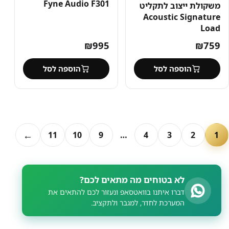
Fyne Audio F301
משקולת ייצוב לתקליט
Acoustic Signature
Load
₪
995
₪
759
הוספה לסל
הוספה לסל
←
11
10
9
…
4
3
2
1
לא בטוחים מה מתאים לכם?
דברו איתנו בוואטסאפ ונעזור לכם להתאים את
המערכת לחדר, למגבר ולתקציב.