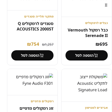
מתקני תלייה ‏סטנדים
סטנדים לרמקולים Q
כבלים לרמקולים
ACOUSTICS 2000ST
כבל רמקול Vermouth
Serenade II
המחיר
המחיר
₪
754
₪
695
₪
1,257
המקורי
הנוכחי
הוספה לסל
הוספה לסל
היה:
הוא:
₪754.
₪1,257.
רמקולים מדפיים
זוג רמקולים מדפיים
אביזרים לפטיפון