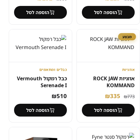
המקורי
הנוכחי
המקורי
הנוכחי
הוספה לסל
הוספה לסל
היה:
הוא:
היה:
הוא:
₪232.
₪386.
₪229.
₪355.
מבצע
אוזניות
כבלים ומתאמים
אוזניות ROCK JAW
כבל רמקול Vermouth
Serenade I
KOMMAND
המחיר
המחיר
₪
510
₪
335
₪
773
המקורי
הנוכחי
הוספה לסל
הוספה לסל
היה:
הוא:
₪335.
₪773.