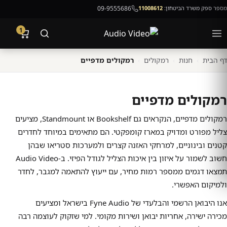
מספר ספק משרד הביטחון:
11008612
09-9555686
1
דף הבית
›
חנות
›
רמקולים
›
רמקולים מדפיים
רמקולים מדפיים
רמקולים מדפיים, הנקראים גם Bookshelf או Standmount, מציעים
צליל מפורט ומדויק במארז קומפקטי. הם מתאימים במיוחד לחדרים
קטנים ובינוניים, למרחקי האזנה קצרים ולמערכות סטריאו שבהן
חשוב לשמור על איזון בין איכות הצליל לגודל הפיזי. ב-Audio Video
תמצאו דגמים ממספר רמות מחיר, עם ייעוץ להתאמה למגבר, לחדר
ולמיקום האפשרי.
אנו היבואן הרשמי והבלעדי של Fyne Audio בישראל ומציעים
מכירה ישירה, אחריות יבואן ושירות מקומי. למי שזקוק לעוצמה רבה