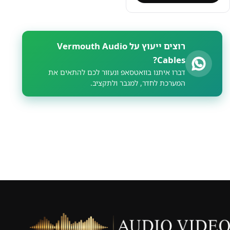
רוצים ייעוץ על Vermouth Audio
Cables?
דברו איתנו בוואטסאפ ונעזור לכם להתאים את
המערכת לחדר, למגבר ולתקציב.